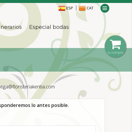
ESP
CAT
nerarios
Especial bodas
su compra
tiga@floristeriakentia.com
esponderemos lo antes posible.